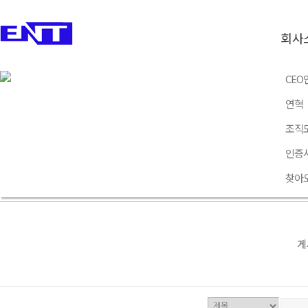
회사
온라인 문의
CEO
연혁
IT EMS / GREEN ENERGY
조직
Total 0건
1 페이지
인증
찾아
번호
제목
게